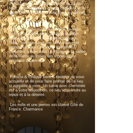
d’architecture, de nature (Visites de caves,
forêt, observation des grands cervidés) et de
sport (golf, randonnée, vélo, chasse, pêche).
Dans une ancienne fermette clos de murs,
profitez du calme et de la nature qu’offre
cette propriété de charme champenoise.
Trois chambres dont une suite vous sont
proposées dans l’ancienne grange de
caractère, située dans un village de la vallée
de la Marne au milieu des vignes et à
proximité d’Epernay.
Patricia & Philippe serons heureux de vous
accueillir et de vous faire profiter de ce lieu
si agréable à vivre. Un salon avec cheminée
est à votre disposition, ce lieu vous invite au
repos et à la détente.
Les mille et une pierres est classé Gîte de
France. Charmance