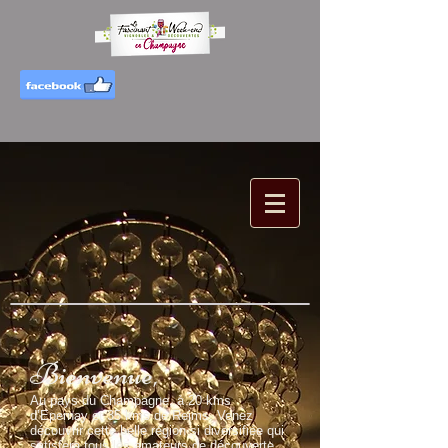
Bienvenue,
Au pays du Champagne, à 20 kms
d’Epernay et 35 kms de Reims. Venez
découvrir cette belle région si diversifiée qui
satisfera tous les amateurs de découverte,